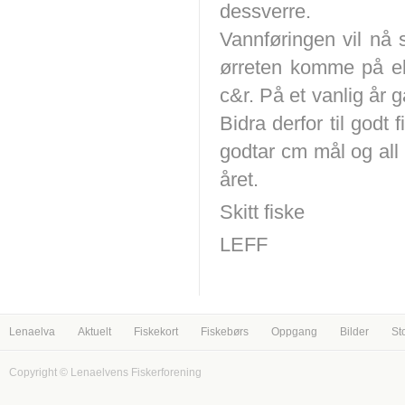
dessverre.
Vannføringen vil nå
ørreten komme på elva
c&r. På et vanlig år g
Bidra derfor til godt
godtar cm mål og all f
året.
Skitt fiske
LEFF
Lenaelva
Aktuelt
Fiskekort
Fiskebørs
Oppgang
Bilder
St
Copyright © Lenaelvens Fiskerforening