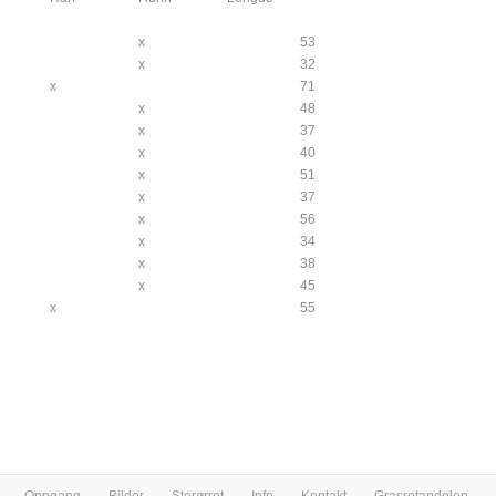
x
53
x
32
x
71
x
48
x
37
x
40
x
51
x
37
x
56
x
34
x
38
x
45
x
55