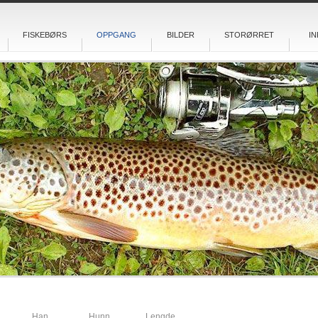
FISKEBØRS
OPPGANG
BILDER
STORØRRET
IN
Han
Hunn
Lengde