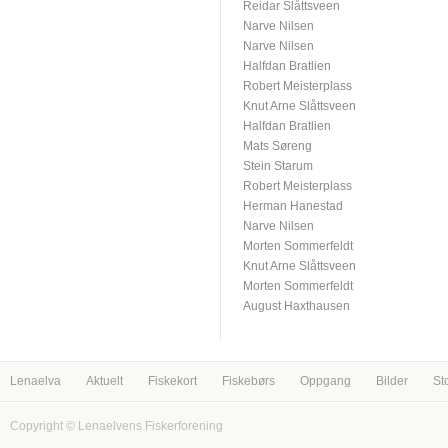
Reidar Slåttsveen
Narve Nilsen
Narve Nilsen
Halfdan Bratlien
Robert Meisterplass
Knut Arne Slåttsveen
Halfdan Bratlien
Mats Søreng
Stein Starum
Robert Meisterplass
Herman Hanestad
Narve Nilsen
Morten Sommerfeldt
Knut Arne Slåttsveen
Morten Sommerfeldt
August Haxthausen
Lenaelva
Aktuelt
Fiskekort
Fiskebørs
Oppgang
Bilder
St
Copyright © Lenaelvens Fiskerforening