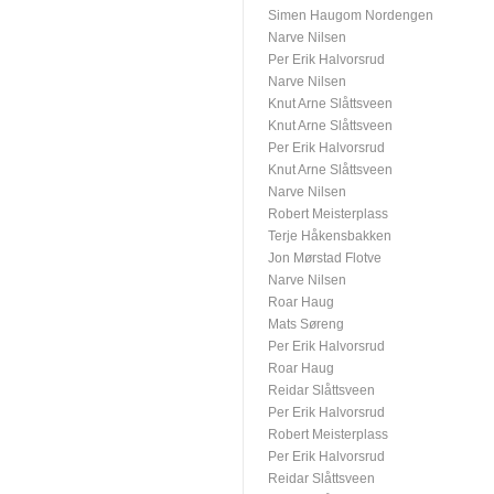
Simen Haugom Nordengen
Narve Nilsen
Per Erik Halvorsrud
Narve Nilsen
Knut Arne Slåttsveen
Knut Arne Slåttsveen
Per Erik Halvorsrud
Knut Arne Slåttsveen
Narve Nilsen
Robert Meisterplass
Terje Håkensbakken
Jon Mørstad Flotve
Narve Nilsen
Roar Haug
Mats Søreng
Per Erik Halvorsrud
Roar Haug
Reidar Slåttsveen
Per Erik Halvorsrud
Robert Meisterplass
Per Erik Halvorsrud
Reidar Slåttsveen