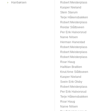
Harrbørsen
Robert Meisterplass
Kasper Nieland
Stein Starum
Terje Håkensbakken
Robert Meisterplass
Reidar Slåttsveen
Per Erik Halvorsrud
Narve Nilsen
Herman Hanestad
Robert Meisterplass
Robert Meisterplass
Robert Meisterplass
Roar Haug
Halfdan Bratlien
Knut Arne Slåttsveen
Kasper Nieland
Svein Erik Olsby
Robert Meisterplass
Per Erik Halvorsrud
Terje Håkensbakken
Roar Haug
Narve Nilsen