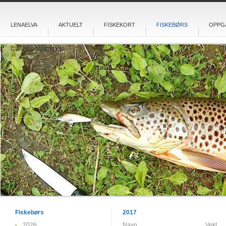
LENAELVA
AKTUELT
FISKEKORT
FISKEBØRS
OPPG
GRASROTANDELEN
Fiskebørs
2017
2026
Navn
Vekt