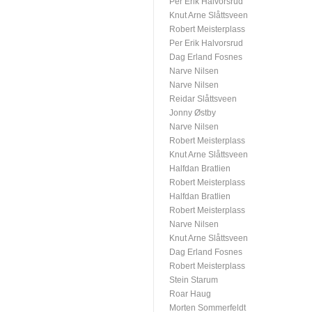
Per Erik Halvorsrud
Knut Arne Slåttsveen
Robert Meisterplass
Per Erik Halvorsrud
Dag Erland Fosnes
Narve Nilsen
Narve Nilsen
Reidar Slåttsveen
Jonny Østby
Narve Nilsen
Robert Meisterplass
Knut Arne Slåttsveen
Halfdan Bratlien
Robert Meisterplass
Halfdan Bratlien
Robert Meisterplass
Narve Nilsen
Knut Arne Slåttsveen
Dag Erland Fosnes
Robert Meisterplass
Stein Starum
Roar Haug
Morten Sommerfeldt