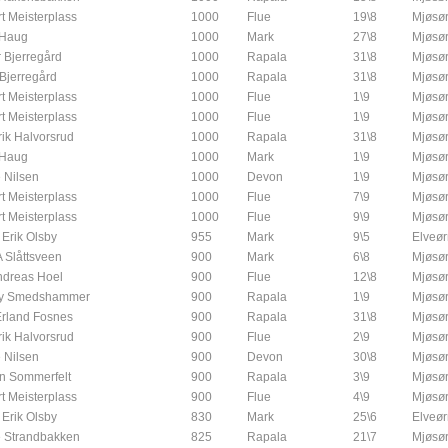
t Meisterplass
1000
Flue
19\8
Mjøsør
 Haug
1000
Mark
27\8
Mjøsør
 Bjerregård
1000
Rapala
31\8
Mjøsør
Bjerregård
1000
Rapala
31\8
Mjøsør
t Meisterplass
1000
Flue
1\9
Mjøsør
t Meisterplass
1000
Flue
1\9
Mjøsør
rik Halvorsrud
1000
Rapala
31\8
Mjøsør
 Haug
1000
Mark
1\9
Mjøsør
 Nilsen
1000
Devon
1\9
Mjøsør
t Meisterplass
1000
Flue
7\9
Mjøsør
t Meisterplass
1000
Flue
9\9
Mjøsør
 Erik Olsby
955
Mark
9\5
Elveør
A Slåttsveen
900
Mark
6\8
Mjøsør
ndreas Hoel
900
Flue
12\8
Mjøsør
y Smedshammer
900
Rapala
1\9
Mjøsør
rland Fosnes
900
Rapala
31\8
Mjøsør
rik Halvorsrud
900
Flue
2\9
Mjøsør
 Nilsen
900
Devon
30\8
Mjøsør
n Sommerfelt
900
Rapala
3\9
Mjøsør
t Meisterplass
900
Flue
4\9
Mjøsør
 Erik Olsby
830
Mark
25\6
Elveør
 Strandbakken
825
Rapala
21\7
Mjøsør