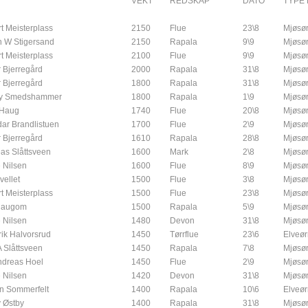
N
VEKT
REDSKAP
DATO
TYPE 
t Meisterplass
2150
Flue
23\8
Mjøsør
 W Stigersand
2150
Rapala
9\9
Mjøsør
t Meisterplass
2100
Flue
9\9
Mjøsør
 Bjerregård
2000
Rapala
31\8
Mjøsør
 Bjerregård
1800
Rapala
31\8
Mjøsør
y Smedshammer
1800
Rapala
1\9
Mjøsør
 Haug
1740
Flue
20\8
Mjøsør
dar Brandlistuen
1700
Flue
2\9
Mjøsør
 Bjerregård
1610
Rapala
28\8
Mjøsør
as Slåttsveen
1600
Mark
2\8
Mjøsør
 Nilsen
1600
Flue
8\9
Mjøsør
vellet
1500
Flue
3\8
Mjøsør
t Meisterplass
1500
Flue
23\8
Mjøsør
 Haugom
1500
Rapala
5\9
Mjøsør
 Nilsen
1480
Devon
31\8
Mjøsør
rik Halvorsrud
1450
Tørrflue
23\6
Elveør
A Slåttsveen
1450
Rapala
7\8
Mjøsør
ndreas Hoel
1450
Flue
2\9
Mjøsør
 Nilsen
1420
Devon
31\8
Mjøsør
n Sommerfelt
1400
Rapala
10\6
Elveør
 Østby
1400
Rapala
31\8
Mjøsør