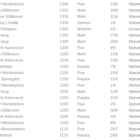
t Meisterplass
1390
Flue
18\8
Mjøsør
A Slåttsveen
1350
Mark
30\8
Mjøsør
as Slåttsveen
1350
Mark
31\8
Mjøsør
ig J Grøtte
1330
Spinner
2\8
Mjøsør
 Ellingsen
1300
Wobbler
2\5
Elveør
 Haug
1300
Mark
27\8
Mjøsør
 Haug
1300
Mark
29\8
Mjøsør
rik Halvorsrud
1300
Flue
9\9
Mjøsør
A Slåttsveen
1280
Mark
31\8
Mjøsør
rik Halvorsrud
1240
Flue
19\8
Mjøsør
jellstad
1200
Rapala
7\8
Mjøsør
t Meisterplass
1200
Flue
20\8
Mjøsør
 Bjerregård
1200
Rapala
31\8
Mjøsør
t Meisterplass
1200
Flue
1\9
Mjøsør
 Haug
1200
Mark
31\8
Mjøsør
rik Halvorsrud
1200
Rapala
31\8
Mjøsør
t Meisterplass
1200
Flue
2\9
Mjøsør
A Slåttsveen
1200
Mark
30\8
Mjøsør
rik Halvorsrud
1200
Rapala
4\9
Mjøsør
t Meisterplass
1200
Flue
9\9
Mjøsør
 Håkensbakken
1170
Flue
28\7
Mjøsør
 Nettum
1170
Rapala
28\8
Mjøsør