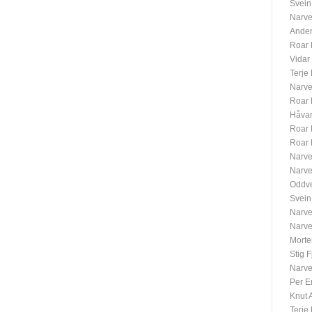
Svein
Narve
Ander
Roar
Vida
Terje
Narve
Roar
Håvar
Roar
Roar
Narve
Narve
Oddve
Svein
Narve
Narve
Morte
Stig F
Narve
Per E
Knut 
Terje