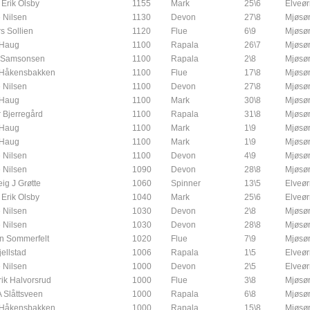
 Erik Olsby
1155
Mark
25\6
Elveør
 Nilsen
1130
Devon
27\8
Mjøsør
s Sollien
1120
Flue
6\9
Mjøsør
 Haug
1100
Rapala
26\7
Mjøsør
r Samsonsen
1100
Rapala
2\8
Mjøsør
 Håkensbakken
1100
Flue
17\8
Mjøsør
 Nilsen
1100
Devon
27\8
Mjøsør
 Haug
1100
Mark
30\8
Mjøsør
 Bjerregård
1100
Rapala
31\8
Mjøsør
 Haug
1100
Mark
1\9
Mjøsør
 Haug
1100
Mark
1\9
Mjøsør
 Nilsen
1100
Devon
4\9
Mjøsør
 Nilsen
1090
Devon
28\8
Mjøsør
ig J Grøtte
1060
Spinner
13\5
Elveør
 Erik Olsby
1040
Mark
25\6
Elveør
 Nilsen
1030
Devon
2\8
Mjøsør
 Nilsen
1030
Devon
28\8
Mjøsør
n Sommerfelt
1020
Flue
7\9
Mjøsør
jellstad
1006
Rapala
1\5
Elveør
 Nilsen
1000
Devon
2\5
Elveør
rik Halvorsrud
1000
Flue
3\8
Mjøsør
A Slåttsveen
1000
Rapala
6\8
Mjøsør
 Håkensbakken
1000
Rapala
15\8
Mjøsør