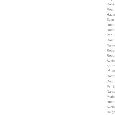
Rober
Roar
Håvar
Even 
Rober
Rober
Per E
Roar
Narve
Rober
Rober
Svein
Knut 
Pål A
Ronn
Dag E
Per E
Narve
Morte
Rober
Svein
Helge