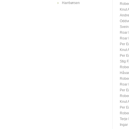
Harrbørsen
Rober
Knut 
Andre
Oddve
Svein
Roar
Roar
Per E
Knut 
Per E
Stig F
Rober
Håvar
Rober
Roar
Per E
Rober
Knut 
Per E
Rober
Terje
Ingar