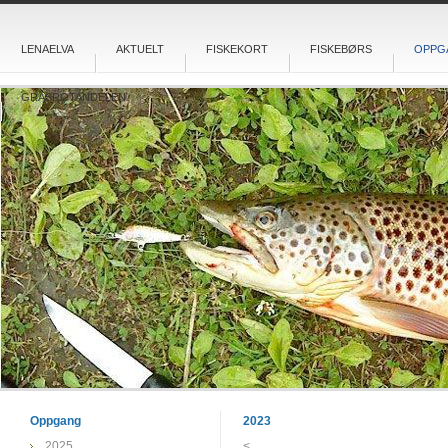
LENAELVA
AKTUELT
FISKEKORT
FISKEBØRS
OPPG
GRASROTANDELEN
Oppgang
2023
2025
<