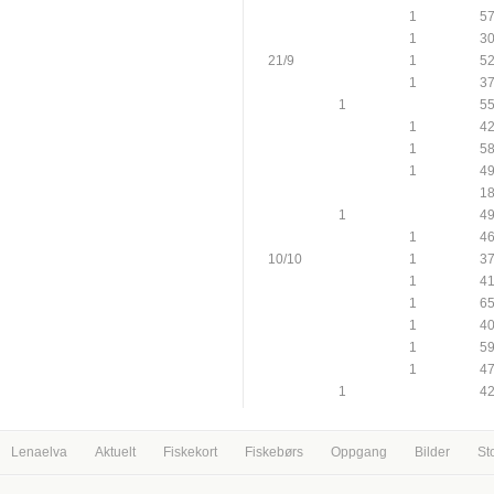
1
5
1
3
21/9
1
5
1
3
1
5
1
4
1
5
1
4
1
1
4
1
4
10/10
1
3
1
4
1
6
1
4
1
5
1
4
1
4
Lenaelva
Aktuelt
Fiskekort
Fiskebørs
Oppgang
Bilder
St